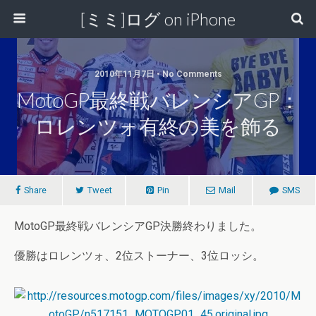
[ミミ]ログ on iPhone
2010年11月7日 • No Comments
MotoGP最終戦バレンシアGP：
ロレンツォ有終の美を飾る
Share
Tweet
Pin
Mail
SMS
MotoGP最終戦バレンシアGP決勝終わりました。
優勝はロレンツォ、2位ストーナー、3位ロッシ。