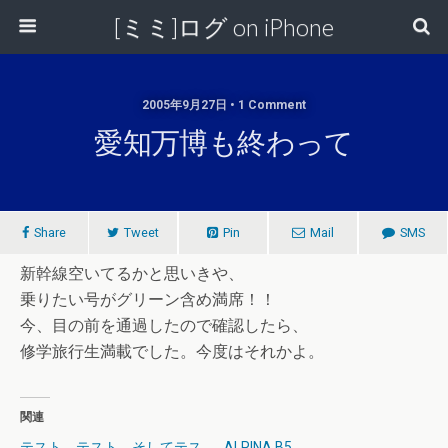
[ミミ]ログ on iPhone
2005年9月27日 • 1 Comment
愛知万博も終わって
Share
Tweet
Pin
Mail
SMS
新幹線空いてるかと思いきや、
乗りたい号がグリーン含め満席！！
今、目の前を通過したので確認したら、
修学旅行生満載でした。今度はそれかよ。
関連
テスト、テスト、そしてテス
ALPINA B5