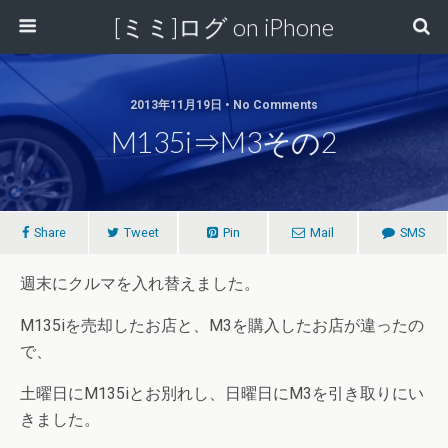
[ミミ]ログ on iPhone
2013年11月19日 • No Comments
M135i⇒M3その2
Share
Tweet
Pin
Mail
SMS
週末にクルマを入れ替えました。
M135iを売却したお店と、M3を購入したお店が違ったの
で、
土曜日にM135iとお別れし、日曜日にM3を引き取りにい
きました。