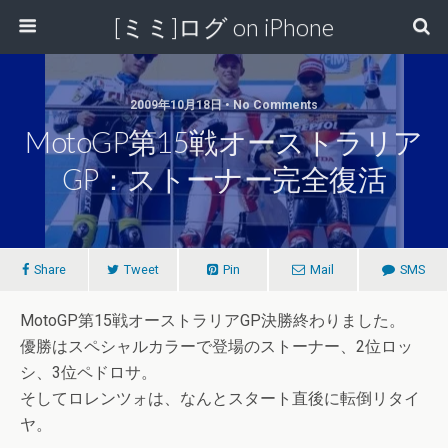
[ミミ]ログ on iPhone
2009年10月18日 • No Comments
MotoGP第15戦オーストラリア
GP：ストーナー完全復活
Share
Tweet
Pin
Mail
SMS
MotoGP第15戦オーストラリアGP決勝終わりました。
優勝はスペシャルカラーで登場のストーナー、2位ロッ
シ、3位ペドロサ。
そしてロレンツォは、なんとスタート直後に転倒リタイ
ヤ。