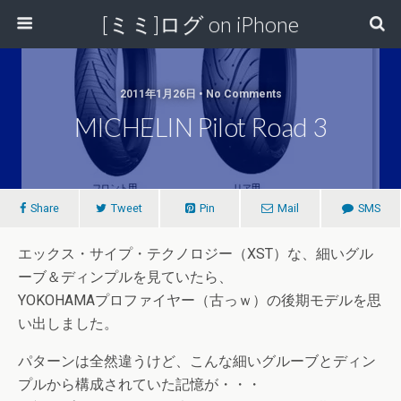
[ミミ]ログ on iPhone
2011年1月26日 • No Comments
MICHELIN Pilot Road 3
Share
Tweet
Pin
Mail
SMS
エックス・サイプ・テクノロジー（XST）な、細いグル
ーブ＆ディンプルを見ていたら、
YOKOHAMAプロファイヤー（古っｗ）の後期モデルを思
い出しました。
パターンは全然違うけど、こんな細いグルーブとディン
プルから構成されていた記憶が・・・