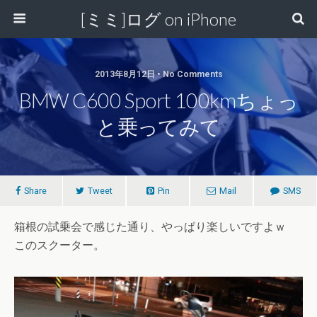
[ミミ]ログ on iPhone
2013年8月12日 • No Comments
BMW C600 Sport 100kmちょっ
と乗ってみて
Share
Tweet
Pin
Mail
SMS
箱根の試乗会で感じた通り、やっぱり楽しいですよｗ
このスクーター。